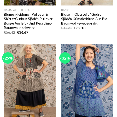
BAUMWOLLKLEIDUNG
BASIC
Blumenkleidung | Pullover &
Blusen | Oberteile^Gudrun
Shirts^Gudrun Sjödén Pullover
Sjödén Künstlerbluse Aus Bio-
Bunge Aus Bio- Und Recycling-
Baumwollgewebe grafit
Baumwolle schwarz
Ursprünglicher
Aktueller
€
47.32
€
32.18
Preis
Preis
Ursprünglicher
Aktueller
€
56.42
€
36.67
war:
ist:
Preis
Preis
€47.32
€32.18.
war:
ist:
€56.42
€36.67.
-29%
-32%
Add to
Add to
wishlist
wishlist