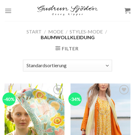
Skip
to
content
START
/
MODE
/
STYLES-MODE
/
BAUMWOLLKLEIDUNG
FILTER
-40%
-34%
Add to
Add to
wishlist
wishlist