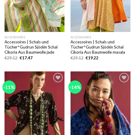
ACCESSOIRES
ACCESSOIRES
Accessoires | Schals und
Accessoires | Schals und
Tücher^Gudrun Sjödén Schal
Tücher^Gudrun Sjödén Schal
Cikoria Aus Baumwolle jade
Cikoria Aus Baumwolle masala
Ursprünglicher
Aktueller
Ursprünglicher
Aktueller
€
29.12
€
17.47
€
29.12
€
19.22
Preis
Preis
Preis
Preis
war:
ist:
war:
ist:
€29.12
€17.47.
€29.12
€19.22.
-11%
-14%
Add to
Add to
wishlist
wishlist