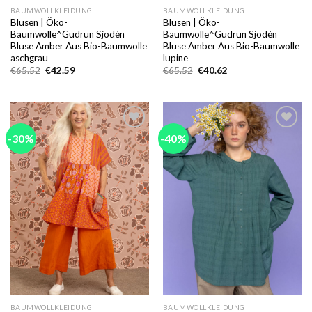
BAUMWOLLKLEIDUNG
BAUMWOLLKLEIDUNG
Blusen | Öko-
Blusen | Öko-
Baumwolle^Gudrun Sjödén
Baumwolle^Gudrun Sjödén
Bluse Amber Aus Bio-Baumwolle
Bluse Amber Aus Bio-Baumwolle
aschgrau
lupine
Ursprünglicher
Aktueller
Ursprünglicher
Aktueller
€
65.52
€
42.59
€
65.52
€
40.62
Preis
Preis
Preis
Preis
war:
ist:
war:
ist:
€65.52
€42.59.
€65.52
€40.62.
-30%
-40%
Add to
Add to
wishlist
wishlist
BAUMWOLLKLEIDUNG
BAUMWOLLKLEIDUNG