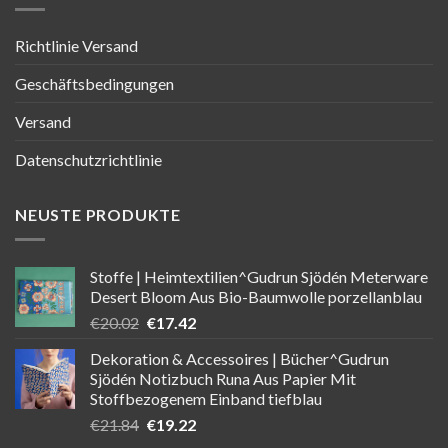
Richtlinie Versand
Geschäftsbedingungen
Versand
Datenschutzrichtlinie
NEUSTE PRODUKTE
Stoffe | Heimtextilien^Gudrun Sjödén Meterware
Desert Bloom Aus Bio-Baumwolle porzellanblau
Ursprünglicher
Aktueller
€
20.02
€
17.42
Preis
Preis
Dekoration & Accessoires | Bücher^Gudrun
war:
ist:
Sjödén Notizbuch Runa Aus Papier Mit
€20.02
€17.42.
Stoffbezogenem Einband tiefblau
Ursprünglicher
Aktueller
€
21.84
€
19.22
Preis
Preis