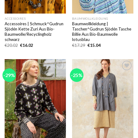
ACCESSOIRES
BAUMWOLLKLEIDUNG
Accessoires | Schmuck^Gudrun
Baumwollkleidung |
Sjödén Kette Zuri Aus Bio-
Taschen^Gudrun Sjödén Tasche
Baumwolle/Recyclingholz
Billie Aus Bio-Baumwolle
schwarz
lotusblau
Ursprünglicher
Aktueller
Ursprünglicher
Aktueller
€
20.02
€
16.02
€
17.29
€
15.04
Preis
Preis
Preis
Preis
war:
ist:
war:
ist:
€20.02
€16.02.
€17.29
€15.04.
-29%
-25%
Add to
Add to
wishlist
wishlist