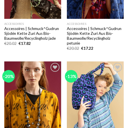
ACCESSOIRES
ACCESSOIRES
Accessoires | Schmuck^Gudrun
Accessoires | Schmuck^Gudrun
Sjödén Kette Zuri Aus Bio-
Sjödén Kette Zuri Aus Bio-
Baumwolle/Recyclingholz jade
Baumwolle/Recyclingholz
petunie
Ursprünglicher
Aktueller
€
20.02
€
17.82
Preis
Preis
Ursprünglicher
Aktueller
€
20.02
€
17.22
war:
ist:
Preis
Preis
€20.02
€17.82.
war:
ist:
€20.02
€17.22.
-20%
-13%
Add to
Add to
wishlist
wishlist