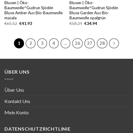
Blusen | Öko-
Blusen | Öko-
Baumwolle^Gudrun Sjödén
Baumwolle^Gudrun Sjödén
Bluse Amber Aus Bio-Baumwolle
Bluse Garden Aus Bio-
masala
Baumwolle opalgrün
Ursprünglicher
Aktueller
Ursprünglicher
Aktueller
€
65.52
€
41.93
€
58.24
€
34.94
Preis
Preis
Preis
Preis
war:
ist:
war:
ist:
€65.52
€41.93.
€58.24
€34.94.
1
2
3
4
…
26
27
28
ÜBER UNS
Über Uns
Kontakt Uns
Mein Konto
DATENSCHUTZRICHTLINIE