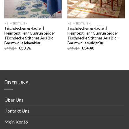
HEIMTEXTILIEN
HEIMTEXTILIEN
Tischdecken & -läufer |
Tischdecken & -läufer |
Heimtextilien^Gudrun Sjödén
Heimtextilien^Gudrun Sjödén
Tischdecke Stitches Aus Bio-
Tischdecke Stitches Aus Bio-
Baumwolle leinenblau
Baumwolle waldgrün
Ursprünglicher
Aktueller
Ursprünglicher
Aktueller
€
49.14
€
30.96
€
49.14
€
34.40
Preis
Preis
Preis
Preis
war:
ist:
war:
ist:
€49.14
€30.96.
€49.14
€34.40.
ÜBER UNS
Über Uns
Kontakt Uns
Mein Konto