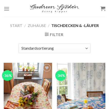
Skip
to
content
START
/
ZUHAUSE
/
TISCHDECKEN & -LÄUFER
FILTER
-36%
-34%
Add to
Add to
wishlist
wishlist