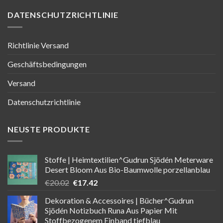
DATENSCHUTZRICHTLINIE
Richtlinie Versand
Geschäftsbedingungen
Versand
Datenschutzrichtlinie
NEUSTE PRODUKTE
Stoffe | Heimtextilien^Gudrun Sjödén Meterware
Desert Bloom Aus Bio-Baumwolle porzellanblau
Ursprünglicher
Aktueller
€
20.02
€
17.42
Preis
Preis
Dekoration & Accessoires | Bücher^Gudrun
war:
ist:
Sjödén Notizbuch Runa Aus Papier Mit
€20.02
€17.42.
Stoffbezogenem Einband tiefblau