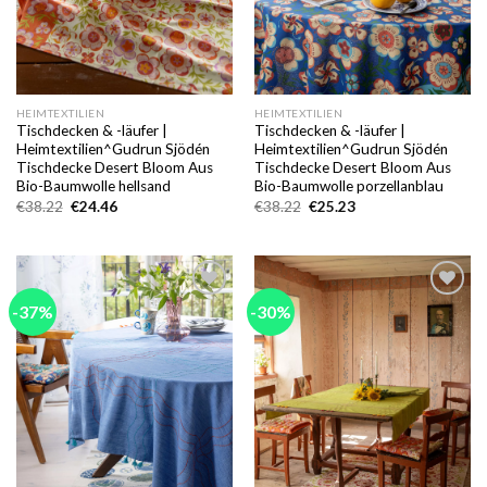
HEIMTEXTILIEN
HEIMTEXTILIEN
Tischdecken & -läufer |
Tischdecken & -läufer |
Heimtextilien^Gudrun Sjödén
Heimtextilien^Gudrun Sjödén
Tischdecke Desert Bloom Aus
Tischdecke Desert Bloom Aus
Bio-Baumwolle hellsand
Bio-Baumwolle porzellanblau
Ursprünglicher
Aktueller
Ursprünglicher
Aktueller
€
38.22
€
24.46
€
38.22
€
25.23
Preis
Preis
Preis
Preis
war:
ist:
war:
ist:
€38.22
€24.46.
€38.22
€25.23.
-37%
-30%
Add to
Add to
wishlist
wishlist