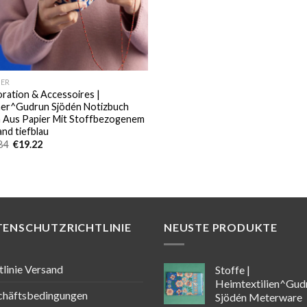
ER
ration & Accessoires |
er^Gudrun Sjödén Notizbuch
 Aus Papier Mit Stoffbezogenem
and tiefblau
Ursprünglicher
Aktueller
84
€
19.22
Preis
Preis
war:
ist:
€21.84
€19.22.
TENSCHUTZRICHTLINIE
NEUSTE PRODUKTE
tlinie Versand
Stoffe |
Heimtextilien^Gud
chäftsbedingungen
Sjödén Meterware