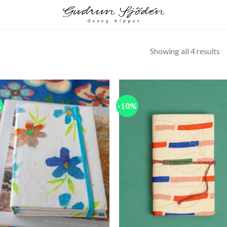
Showing all 4 results
%
-10%
Add to
Add
wishlist
wish