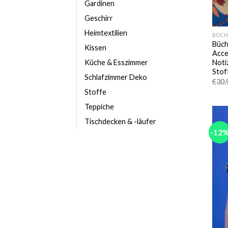
Gardinen
Geschirr
Heimtextilien
BÜCH
Büch
Kissen
Acce
Noti
Küche & Esszimmer
Stof
Schlafzimmer Deko
€
30.
Stoffe
Teppiche
Tischdecken & -läufer
-12