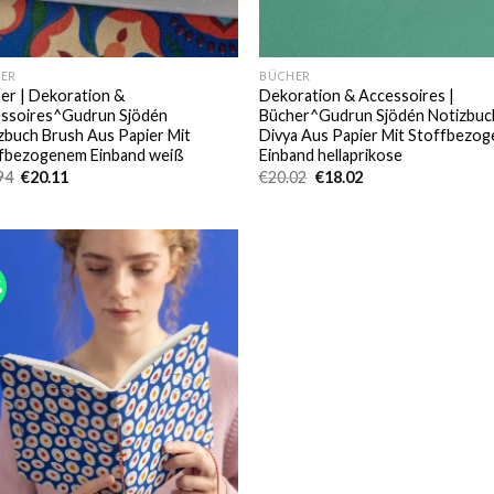
ER
BÜCHER
er | Dekoration &
Dekoration & Accessoires |
ssoires^Gudrun Sjödén
Bücher^Gudrun Sjödén Notizbuc
zbuch Brush Aus Papier Mit
Divya Aus Papier Mit Stoffbezo
fbezogenem Einband weiß
Einband hellaprikose
Ursprünglicher
Aktueller
Ursprünglicher
Aktueller
94
€
20.11
€
20.02
€
18.02
Preis
Preis
Preis
Preis
war:
ist:
war:
ist:
€30.94
€20.11.
€20.02
€18.02.
%
Add to
wishlist