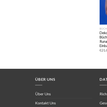
BÜCH
Deko
Büch
Runa
Einb
€
21.
ÜBER UNS
DA
Über Uns
Rich
Kontakt Uns
Ges