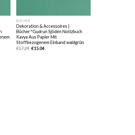
BÜCHER
Dekoration & Accessoires |
h
Bücher^Gudrun Sjödén Notizbuch
genem
Kavya Aus Papier Mit
Stoffbezogenem Einband waldgrün
Ursprünglicher
Aktueller
€
17.29
€
15.04
Preis
Preis
war:
ist:
€17.29
€15.04.