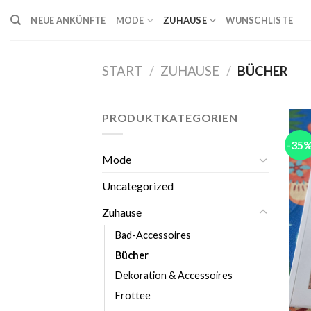
Skip
NEUE ANKÜNFTE
MODE
ZUHAUSE
WUNSCHLISTE
to
content
START
/
ZUHAUSE
/
BÜCHER
PRODUKTKATEGORIEN
-35
Mode
Uncategorized
Zuhause
Bad-Accessoires
Bücher
Dekoration & Accessoires
Frottee