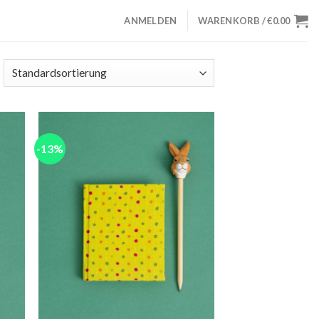
ANMELDEN
WARENKORB /
€
0.00
-13%
 to
Add to
list
wishlist