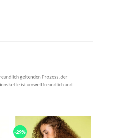
freundlich geltenden Prozess, der
ionskette ist umweltfreundlich und
-29%
 to
Add to
ist
wishlist