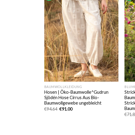
BAUMWOLLKLEIDUNG
BLUM
Hosen | Öko-Baumwolle^Gudrun
Stric
Sjödén Hose Cirrus Aus Bio-
Baum
Baumwollgewebe ungebleicht
Stric
Baum
Ursprünglicher
Aktueller
€
94.64
€
91.00
Preis
Preis
€
71.
war:
ist:
€94.64
€91.00.