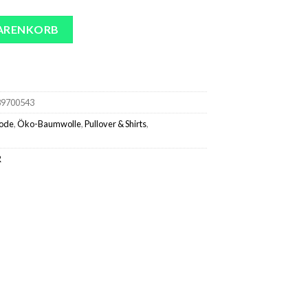
wolle^Gudrun Sjödén Top Aus Leinengewebe natur Menge
WARENKORB
89700543
ode
,
Öko-Baumwolle
,
Pullover & Shirts
,
R