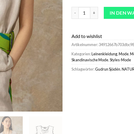
Pullover & Shirts | Öko-Baum
IN DEN 
Add to wishlist
Artikelnummer:
34912667b703dbc9
Kategorien:
Leinenkleidung
,
Mode
,
M
Skandinavische Mode
,
Styles-Mode
Schlagwörter:
Gudrun Sjödén
,
NATU