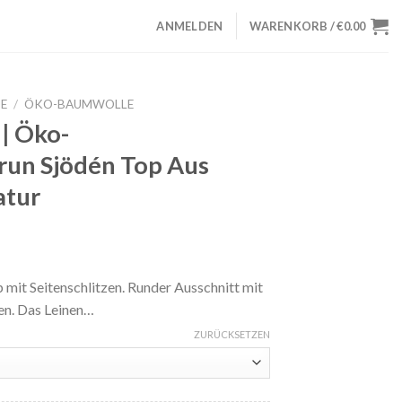
ANMELDEN
WARENKORB /
€
0.00
E
/
ÖKO-BAUMWOLLE
 | Öko-
un Sjödén Top Aus
atur
cher
eller
s
p mit Seitenschlitzen. Runder Ausschnitt mit
en. Das Leinen…
44.
ZURÜCKSETZEN