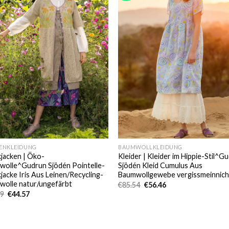
ENKLEIDUNG
BAUMWOLLKLEIDUNG
kjacken | Öko-
Kleider | Kleider im Hippie-Stil^G
wolle^Gudrun Sjödén Pointelle-
Sjödén Kleid Cumulus Aus
kjacke Iris Aus Leinen/Recycling-
Baumwollgewebe vergissmeinnich
wolle natur/ungefärbt
Ursprünglicher
Aktueller
€
85.54
€
56.46
Preis
Preis
Ursprünglicher
Aktueller
89
€
44.57
war:
ist:
Preis
Preis
€85.54
€56.46.
war:
ist:
€71.89
€44.57.