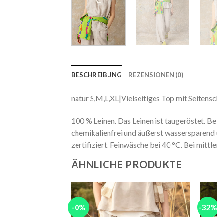
BESCHREIBUNG
REZENSIONEN (0)
natur S,M,L,XL|Vielseitiges Top mit Seitensc
100 % Leinen. Das Leinen ist taugeröstet. Be
chemikalienfrei und äußerst wassersparend 
zertifiziert. Feinwäsche bei 40 °C. Bei mittl
ÄHNLICHE PRODUKTE
-0%
-32%
Add to
wishlist