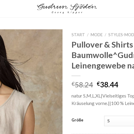
START
/
MODE
/
STYLES-MOD
Pullover & Shirts
Add to
Baumwolle^Gudr
wishlist
Leinengewebe n
Ursprüngli
Aktu
58.24
38.44
€
€
Preis
Prei
natur S,M,L,XL|Vielseitiges To
war:
ist:
Kräuselung vorne.||100 % Lein
€58.24
€38.
Größe