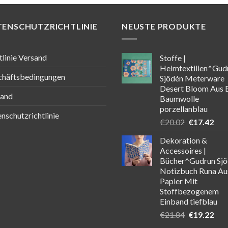
TENSCHUTZRICHTLINIE
NEUSTE PRODUKTE
tlinie Versand
Stoffe |
Heimtextilien^Gud
chäftsbedingungen
Sjödén Meterware
Desert Bloom Aus 
sand
Baumwolle
porzellanblau
nschutzrichtlinie
Ursprüngli
Aktu
€
20.02
€
17.42
Preis
Prei
Dekoration &
war:
ist:
Accessoires |
€20.02
€17
Bücher^Gudrun Sj
Notizbuch Runa Au
Papier Mit
Stoffbezogenem
Einband tiefblau
Ursprüngli
Aktu
€
21.84
€
19.22
Preis
Prei