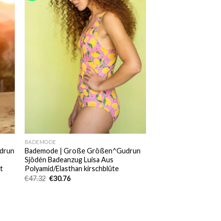
BADEMODE
udrun
Bademode | Große Größen^Gudrun
Sjödén Badeanzug Luisa Aus
t
Polyamid/Elasthan kirschblüte
Ursprünglicher
Aktueller
€
47.32
€
30.76
Preis
Preis
war:
ist:
€47.32
€30.76.